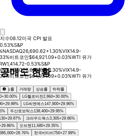
지수
08.12
미국 CPI 발표
0.53
%
S&P
%
NASDAQ
26,690.62
+
1.30
%
VIX
14.9
-
33
%
비트코인
$
64,921.09
+
0.03
%
WTI 유가
RW
1,414.72
-0.53
%
S&P
공매도 현황
%
NASDAQ
26,690.62
+
1.30
%
VIX
14.9
-
33
%
비트코인
$
64,921.09
+
0.03
%
WTI 유가
상승률
거래량
상승률
하락률
2026-06-01 기준
+
30.00
%
LG헬로비전
2,860
+
30.00
%
종목 검색 (공매도 정보 조회)
+
29.99
%
LG씨엔에스
147,900
+
29.96
%
%
두산로보틱스
138,400
+
29.95
%
0
+
29.87
%
크라우드웍스
3,305
+
29.86
%
기간
당일
5거래일
9.86
%
오브젠
11,680
+
29.35
%
시장
전체
KOSPI
KOSDAQ
5,000
+
28.76
%
한국비티비
750
+
27.99
%