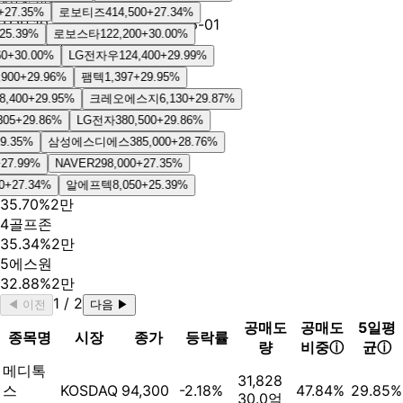
정렬
비중
거래량
잔고
7.35
%
로보티즈
414,500
+
27.34
%
TOP 10
공매도 비중
· 2026-06-01
5.39
%
로보스타
122,200
+
30.00
%
비중
증가
감소
+
30.00
%
LG전자우
124,400
+
29.99
%
종목
00
+
29.96
%
팸텍
1,397
+
29.95
%
비중
거래량
400
+
29.95
%
크레오에스지
6,130
+
29.87
%
1
메디톡스
5
+
29.86
%
LG전자
380,500
+
29.86
%
47.84%
3만
.35
%
삼성에스디에스
385,000
+
28.76
%
2
종근당
37.19%
2만
7.99
%
NAVER
298,000
+
27.35
%
3
BGF리테일
+
27.34
%
알에프텍
8,050
+
25.39
%
35.70%
2만
4
골프존
35.34%
2만
5
에스원
32.88%
2만
1
/
2
◀ 이전
다음 ▶
공매도
공매도
5일평
종목명
시장
종가
등락률
량
비중
ⓘ
균
ⓘ
메디톡
31,828
스
KOSDAQ
94,300
-2.18%
47.84%
29.85%
30.0억