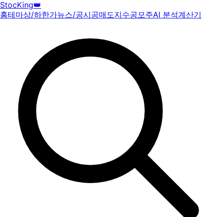
StocKing
👑
홈
테마
상/하한가
뉴스/공시
공매도
지수
공모주
AI 분석
계산기