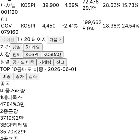
72,478
내셔널
KOSPI
39,900
-4.89%
28.62%
15.73%
29.1억
001120
CJ
199,662
CGV
KOSPI
4,450
-2.41%
28.36%
24.54%
8.9억
079160
1
/
20
페이지
< 이전
다음 >
기간
당일
5거래일
시장
전체
KOSPI
KOSDAQ
정렬
공매도 비중
거래량
잔고
TOP 10
공매도 비중
· 2026-06-01
비중
증가
감소
종목
비중
거래량
1
메디톡스
47.84%
3만
2
종근당
37.19%
2만
3
BGF리테일
35.70%
2만
4
골프존