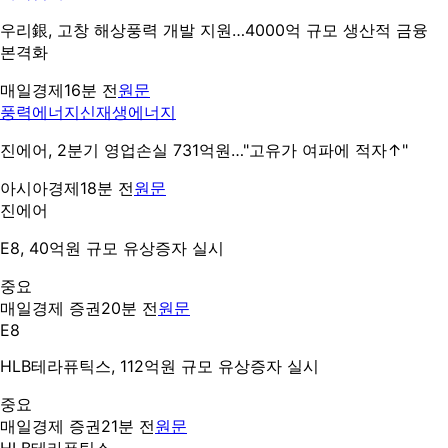
우리銀, 고창 해상풍력 개발 지원…4000억 규모 생산적 금융
본격화
매일경제
16분 전
원문
풍력에너지
신재생에너지
진에어, 2분기 영업손실 731억원…"고유가 여파에 적자↑"
아시아경제
18분 전
원문
진에어
E8, 40억원 규모 유상증자 실시
중요
매일경제 증권
20분 전
원문
E8
HLB테라퓨틱스, 112억원 규모 유상증자 실시
중요
매일경제 증권
21분 전
원문