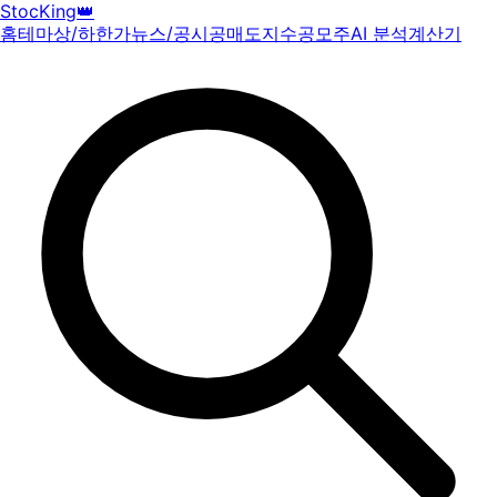
StocKing
👑
홈
테마
상/하한가
뉴스/공시
공매도
지수
공모주
AI 분석
계산기