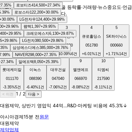
.35
%
로보티즈
414,500
+
27.34
%
ⓘ
최근 뉴스에서 언급된 종목을 등락률·거래량·뉴스중요도·언급
39
%
로보스타
122,200
+
30.00
%
빈도 가중치로 순위를 매깁니다.
30.00
%
LG전자우
124,400
+
29.99
%
상승
하락
0
+
29.96
%
팸텍
1,397
+
29.95
%
1
2
3
4
5
00
+
29.95
%
크레오에스지
6,130
+
29.87
%
크레오에스지
가온전선
삼성전자
큐로홀딩스
SK하이닉스
+
29.86
%
LG전자
380,500
+
29.86
%
040350
000500
005930
051780
000660
5
%
삼성에스디에스
385,000
+
28.76
%
+
29.87
%
1
건
+
14.60
%
1
건
+
10.09
%
6
건
+
6.01
%
1
건
+
1.71
%
14
건
.99
%
NAVER
298,000
+
27.35
%
6
7
8
9
10
7.34
%
알에프텍
8,050
+
25.39
%
롯데케미칼
이녹스
대우건설
엘앤에프
티엠씨
011170
088390
047040
066970
217590
-3.35
%
5
건
-6.40
%
1
건
-7.06
%
2
건
-8.08
%
2
건
-8.11
%
1
건
1
/
2
< 이전
다음 >
대원제약, 상반기 영업익 44억…R&D·마케팅 비용에 45.3%↓
아시아경제
15분 전
원문
대원제약
제약업체