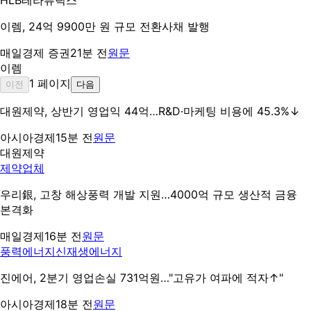
HLB테라퓨틱스
이렘, 24억 9900만 원 규모 전환사채 발행
매일경제 증권
21분 전
원문
이렘
1
페이지
이전
다음
대원제약, 상반기 영업익 44억…R&D·마케팅 비용에 45.3%↓
아시아경제
15분 전
원문
대원제약
제약업체
우리銀, 고창 해상풍력 개발 지원…4000억 규모 생산적 금융
본격화
매일경제
16분 전
원문
풍력에너지
신재생에너지
진에어, 2분기 영업손실 731억원…"고유가 여파에 적자↑"
아시아경제
18분 전
원문