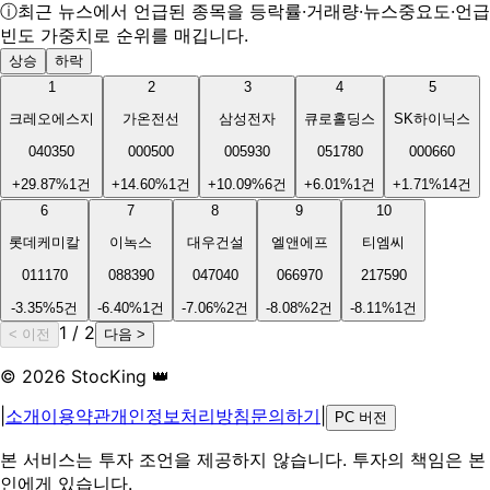
ⓘ
최근 뉴스에서 언급된 종목을 등락률·거래량·뉴스중요도·언급
빈도 가중치로 순위를 매깁니다.
상승
하락
1
2
3
4
5
크레오에스지
가온전선
삼성전자
큐로홀딩스
SK하이닉스
040350
000500
005930
051780
000660
+
29.87
%
1
건
+
14.60
%
1
건
+
10.09
%
6
건
+
6.01
%
1
건
+
1.71
%
14
건
6
7
8
9
10
롯데케미칼
이녹스
대우건설
엘앤에프
티엠씨
011170
088390
047040
066970
217590
-3.35
%
5
건
-6.40
%
1
건
-7.06
%
2
건
-8.08
%
2
건
-8.11
%
1
건
1
/
2
< 이전
다음 >
© 2026 StocKing 👑
|
소개
이용약관
개인정보처리방침
문의하기
|
PC 버전
본 서비스는 투자 조언을 제공하지 않습니다. 투자의 책임은 본
인에게 있습니다.