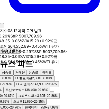
지수
08.12
미국 CPI 발표
0.29
%
S&P 500
7,709.96
-
48.35
-0.06
%
VIX
15.29
+
0.92
%
금
코인
$
64,552.89
+
0.45
%
WTI 유가
뉴스
공시
KRW
1,416.98
-0.29
%
S&P 500
7,709.96
-
48.35
-0.06
%
VIX
15.29
+
0.92
%
금
뉴스 피드
코인
$
64,552.89
+
0.45
%
WTI 유가
상승률
거래량
상승률
하락률
0.00
%
LG헬로비전
2,860
+
30.00
%
관련주
29.99
%
LG씨엔에스
147,900
+
29.96
%
두산로보틱스
138,400
+
29.95
%
전체
속보
중요
일반
특징주
+
29.87
%
크라우드웍스
3,305
+
29.86
%
.86
%
오브젠
11,680
+
29.35
%
뉴스 TOP 20
,000
+
28.76
%
한국비티비
750
+
27.99
%