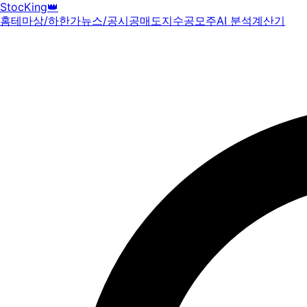
StocKing
👑
홈
테마
상/하한가
뉴스/공시
공매도
지수
공모주
AI 분석
계산기