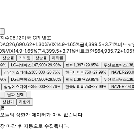
지수
08.12
미국 CPI 발표
Q
26,690.62
+
1.30
%
VIX
14.9
-1.65
%
금
4,399.5
+
3.71
%
비트코인
$
VIX
14.9
-1.65
%
금
4,399.5
+
3.71
%
비트코인
$
64,935.72
+
1.05
%
W
상승률
거래량
상승률
하락률
LG씨엔에스
147,900
+
29.96
%
팸텍
1,397
+
29.95
%
두산로보틱스
138,400
+
상/하한가 레이싱
성에스디에스
385,000
+
28.76
%
한국비티비
750
+
27.99
%
NAVER
298,000
+
2
LG씨엔에스
147,900
+
29.96
%
팸텍
1,397
+
29.95
%
두산로보틱스
138,400
+
성에스디에스
385,000
+
28.76
%
한국비티비
750
+
27.99
%
NAVER
298,000
+
2
날짜 선택
상한가
하한가
🏁
오늘의 상한가 데이터가 아직 없습니다
장 마감 후 자동으로 수집됩니다.