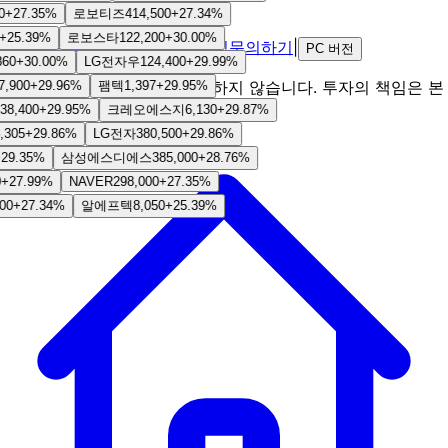
© 2026 StocKing 👑
+
27.35
%
로보티즈
414,500
+
27.34
%
+
25.39
%
로보스타
122,200
+
30.00
%
|
소개
이용약관
개인정보처리방침
문의하기
|
PC 버전
60
+
30.00
%
LG전자우
124,400
+
29.99
%
본 서비스는 투자 조언을 제공하지 않습니다. 투자의 책임은 본
,900
+
29.96
%
팸텍
1,397
+
29.95
%
인에게 있습니다.
38,400
+
29.95
%
크레오에스지
6,130
+
29.87
%
305
+
29.86
%
LG전자
380,500
+
29.86
%
29.35
%
삼성에스디에스
385,000
+
28.76
%
+
27.99
%
NAVER
298,000
+
27.35
%
00
+
27.34
%
알에프텍
8,050
+
25.39
%