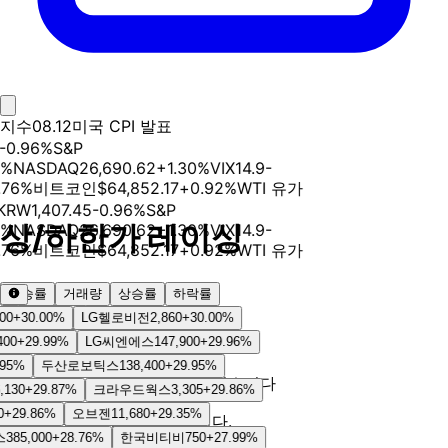
지수
08.12
미국 CPI 발표
-0.96
%
S&P
%
NASDAQ
26,690.62
+
1.30
%
VIX
14.9
-
.76
%
비트코인
$
64,852.17
+
0.92
%
WTI 유가
KRW
1,407.45
-0.96
%
S&P
상/하한가 레이싱
%
NASDAQ
26,690.62
+
1.30
%
VIX
14.9
-
.76
%
비트코인
$
64,852.17
+
0.92
%
WTI 유가
상승률
거래량
상승률
하락률
날짜 선택
00
+
30.00
%
LG헬로비전
2,860
+
30.00
%
상한가
하한가
00
+
29.99
%
LG씨엔에스
147,900
+
29.96
%
🏁
95
%
두산로보틱스
138,400
+
29.95
%
오늘의 상한가 데이터가 아직 없습니다
130
+
29.87
%
크라우드웍스
3,305
+
29.86
%
+
29.86
%
오브젠
11,680
+
29.35
%
장 마감 후 자동으로 수집됩니다.
385,000
+
28.76
%
한국비티비
750
+
27.99
%