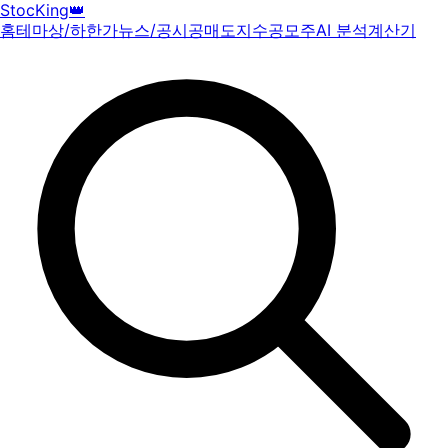
StocKing
👑
홈
테마
상/하한가
뉴스/공시
공매도
지수
공모주
AI 분석
계산기