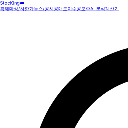
StocKing
👑
홈
테마
상/하한가
뉴스/공시
공매도
지수
공모주
AI 분석
계산기