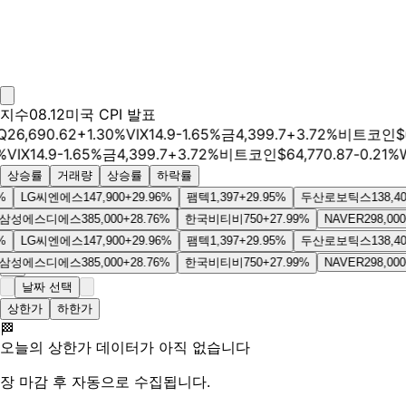
지수
08.12
미국 CPI 발표
,690.62
+
1.30
%
VIX
14.9
-1.65
%
금
4,399.7
+
3.72
%
비트코인
$
64,
X
14.9
-1.65
%
금
4,399.7
+
3.72
%
비트코인
$
64,770.87
-0.21
%
WTI
상승률
거래량
상승률
하락률
LG씨엔에스
147,900
+
29.96
%
팸텍
1,397
+
29.95
%
두산로보틱스
138,400
+
29
상/하한가 레이싱
에스디에스
385,000
+
28.76
%
한국비티비
750
+
27.99
%
NAVER
298,000
+
27.
LG씨엔에스
147,900
+
29.96
%
팸텍
1,397
+
29.95
%
두산로보틱스
138,400
+
29
에스디에스
385,000
+
28.76
%
한국비티비
750
+
27.99
%
NAVER
298,000
+
27.
날짜 선택
상한가
하한가
🏁
오늘의 상한가 데이터가 아직 없습니다
장 마감 후 자동으로 수집됩니다.