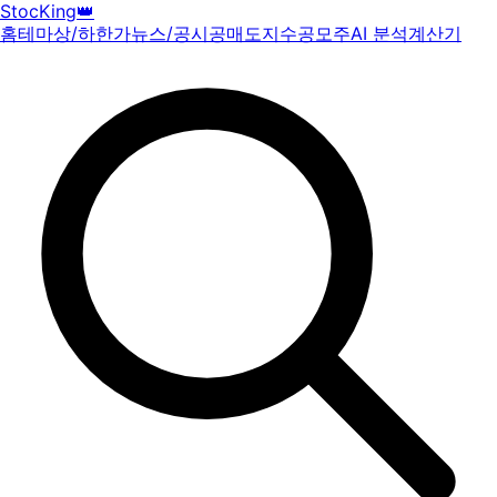
StocKing
👑
홈
테마
상/하한가
뉴스/공시
공매도
지수
공모주
AI 분석
계산기