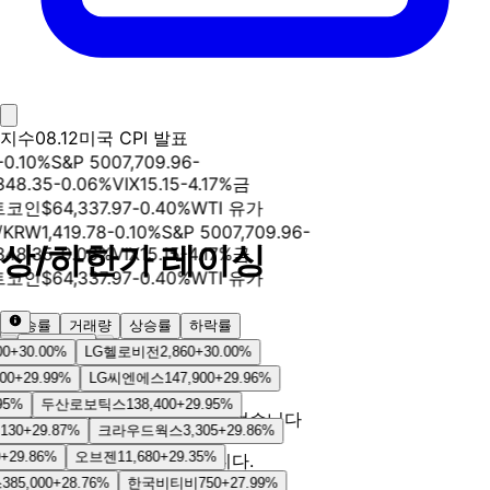
지수
08.12
미국 CPI 발표
-0.10
%
S&P 500
7,709.96
-
348.35
-0.06
%
VIX
15.15
-4.17
%
금
트코인
$
64,337.97
-0.40
%
WTI 유가
/KRW
1,419.78
-0.10
%
S&P 500
7,709.96
-
상/하한가 레이싱
348.35
-0.06
%
VIX
15.15
-4.17
%
금
트코인
$
64,337.97
-0.40
%
WTI 유가
상승률
거래량
상승률
하락률
날짜 선택
0
+
30.00
%
LG헬로비전
2,860
+
30.00
%
상한가
하한가
00
+
29.99
%
LG씨엔에스
147,900
+
29.96
%
🏁
5
%
두산로보틱스
138,400
+
29.95
%
오늘의 상한가 데이터가 아직 없습니다
130
+
29.87
%
크라우드웍스
3,305
+
29.86
%
+
29.86
%
오브젠
11,680
+
29.35
%
장 마감 후 자동으로 수집됩니다.
385,000
+
28.76
%
한국비티비
750
+
27.99
%