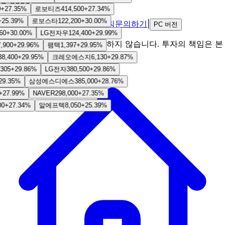
© 2026 StocKing 👑
+
27.35
%
로보티즈
414,500
+
27.34
%
25.39
%
로보스타
122,200
+
30.00
%
|
소개
이용약관
개인정보처리방침
문의하기
|
PC 버전
0
+
30.00
%
LG전자우
124,400
+
29.99
%
본 서비스는 투자 조언을 제공하지 않습니다. 투자의 책임은 본
,900
+
29.96
%
팸텍
1,397
+
29.95
%
인에게 있습니다.
8,400
+
29.95
%
크레오에스지
6,130
+
29.87
%
305
+
29.86
%
LG전자
380,500
+
29.86
%
9.35
%
삼성에스디에스
385,000
+
28.76
%
27.99
%
NAVER
298,000
+
27.35
%
0
+
27.34
%
알에프텍
8,050
+
25.39
%