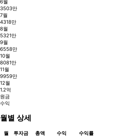
6
월
3503만
7
월
4318만
8
월
5321만
9
월
6558만
10
월
8081만
11
월
9959만
12
월
1.2억
원금
수익
월별 상세
월
투자금
총액
수익
수익률