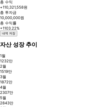
총 수익
+
110,321,558
원
총 투자금
10,000,000
원
총 수익률
+1103.22%
내역 저장
자산 성장 추이
1
월
1232만
2
월
1519만
3
월
1872만
4
월
2307만
5
월
2843만