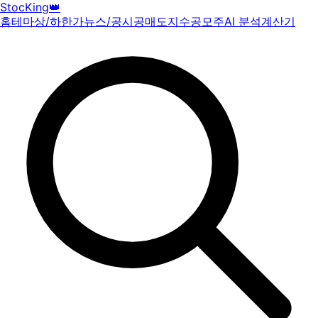
StocKing
👑
홈
테마
상/하한가
뉴스/공시
공매도
지수
공모주
AI 분석
계산기