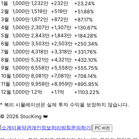
1
월
1,000만
1,232만
+
232만
+23.24%
2
월
1,000만
1,519만
+
519만
+51.88%
3
월
1,000만
1,872만
+
872만
+87.17%
4
월
1,000만
2,307만
+
1,307만
+130.67%
5
월
1,000만
2,843만
+
1,843만
+184.28%
6
월
1,000만
3,503만
+
2,503만
+250.34%
7
월
1,000만
4,318만
+
3,318만
+331.76%
8
월
1,000만
5,321만
+
4,321만
+432.10%
9
월
1,000만
6,558만
+
5,558만
+555.75%
10
월
1,000만
8,081만
+
7,081만
+708.14%
11
월
1,000만
9,959만
+
8,959만
+895.95%
12
월
1,000만
1.2억
+
1.1억
+1103.22%
* 복리 시뮬레이션은 실제 투자 수익을 보장하지 않습니다.
© 2026 StocKing 👑
|
소개
이용약관
개인정보처리방침
문의하기
|
PC 버전