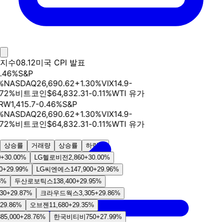
지수
08.12
미국 CPI 발표
.46
%
S&P
%
NASDAQ
26,690.62
+
1.30
%
VIX
14.9
-
72
%
비트코인
$
64,832.31
-0.11
%
WTI 유가
RW
1,415.7
-0.46
%
S&P
%
NASDAQ
26,690.62
+
1.30
%
VIX
14.9
-
72
%
비트코인
$
64,832.31
-0.11
%
WTI 유가
상승률
거래량
상승률
하락률
30.00
%
LG헬로비전
2,860
+
30.00
%
+
29.99
%
LG씨엔에스
147,900
+
29.96
%
%
두산로보틱스
138,400
+
29.95
%
0
+
29.87
%
크라우드웍스
3,305
+
29.86
%
9.86
%
오브젠
11,680
+
29.35
%
5,000
+
28.76
%
한국비티비
750
+
27.99
%