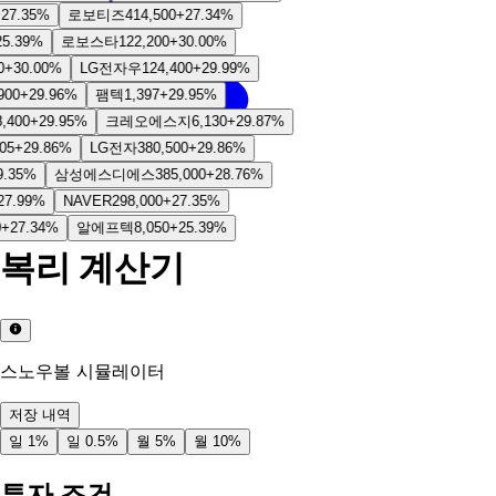
7.35
%
로보티즈
414,500
+
27.34
%
.39
%
로보스타
122,200
+
30.00
%
+
30.00
%
LG전자우
124,400
+
29.99
%
00
+
29.96
%
팸텍
1,397
+
29.95
%
400
+
29.95
%
크레오에스지
6,130
+
29.87
%
5
+
29.86
%
LG전자
380,500
+
29.86
%
35
%
삼성에스디에스
385,000
+
28.76
%
7.99
%
NAVER
298,000
+
27.35
%
27.34
%
알에프텍
8,050
+
25.39
%
복리 계산기
스노우볼 시뮬레이터
저장 내역
일 1%
일 0.5%
월 5%
월 10%
투자 조건